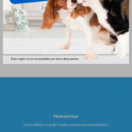
Feline Fullspot De 2 A 5 Kg
Dominal Collar Grande
629
651
$
$
Newsletter
¡Suscribite y recibí todas nuestras novedades!