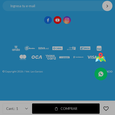



© Copyright 2026 / Vet. Las Garzas
Fenicio
1
COMPRAR