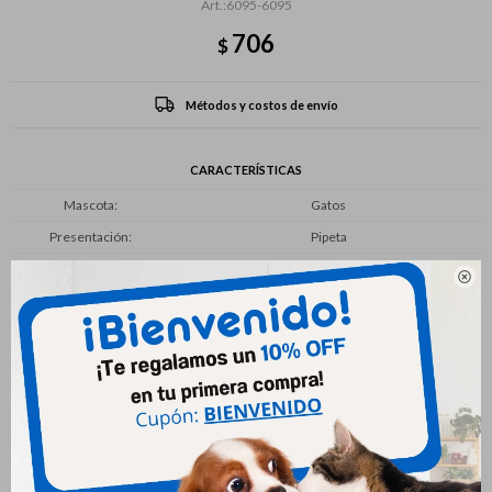
6095-6095
706
$
Métodos y costos de envío
CARACTERÍSTICAS
Mascota
Gatos
Presentación
Pipeta

Productos que te pueden interesar