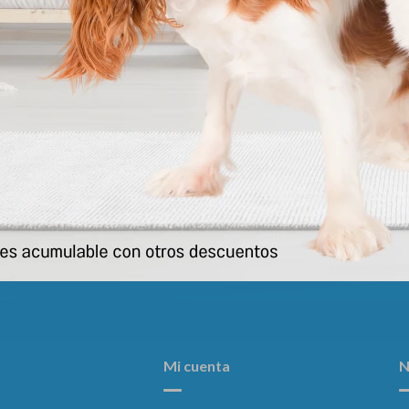
Dominal Collar Mediano
Shooter Total Perro De 4 A 10 
511
521
$
$
Mi cuenta
N