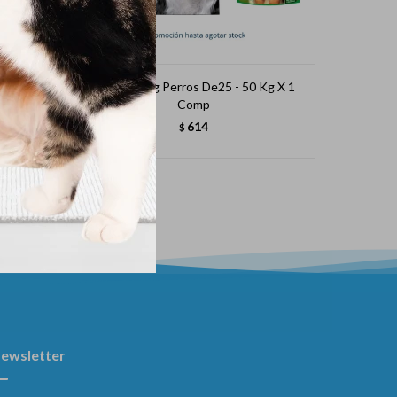
Kg 1 Ml
Nexgard Gg Perros De25 - 50 Kg X 1
Comp
614
$
ewsletter