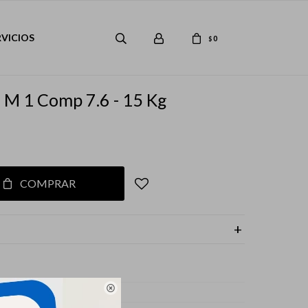
RVICIOS
0
$
 M 1 Comp 7.6 - 15 Kg
COMPRAR

s