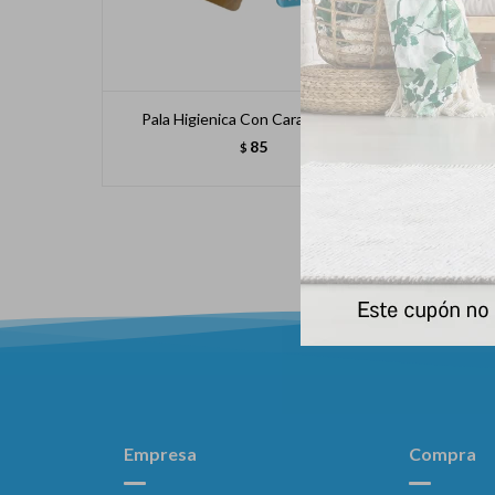
Pala Higienica Con Cara De Gato
P
85
$
Empresa
Compra