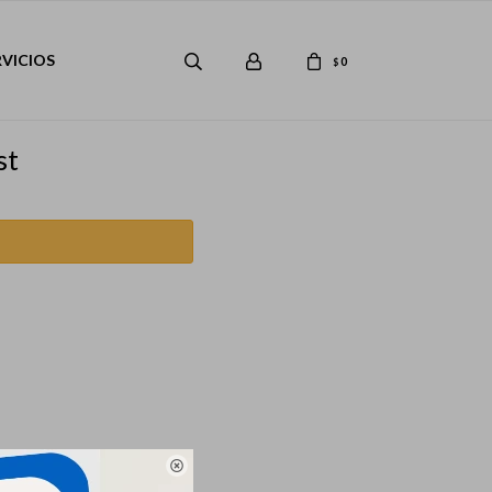
RVICIOS
0
$
st
