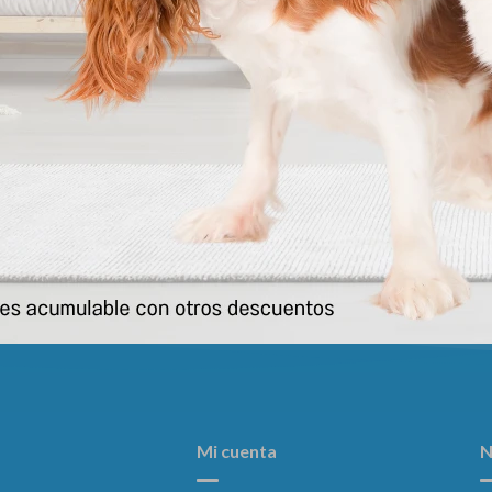
iedra Sanitaria Golden 2 Kg
Piedra Sanitaria Golden 4 
152
290
$
$
Mi cuenta
N