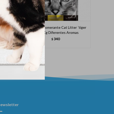
Kg
Sanitario Aglomerante Cat Litter ´tiger
Silica 
Pet´ 4 Kg Diferentes Aromas
340
$
ewsletter