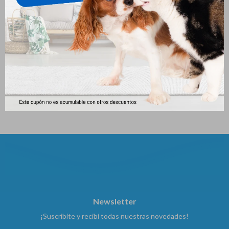
Shooter Spray 120 Ml
Nexgard Spectra Dog 3.6 - 7.5
Kg * 3 Comprimidos
881
$
1.248
$
Newsletter
¡Suscribite y recibí todas nuestras novedades!