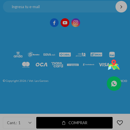



© Copyright 2026 / Vet. Las Garzas
Fenicio
1
COMPRAR