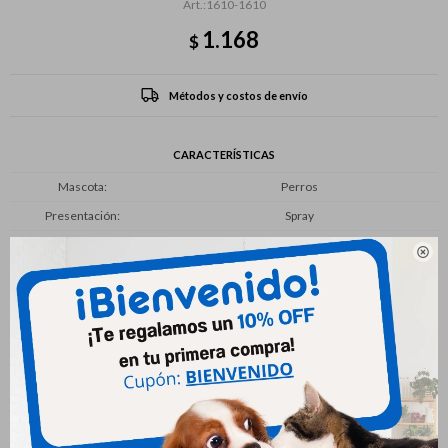
1610-1610
1.168
$
Métodos y costos de envío
CARACTERÍSTICAS
Mascota
Perros
Presentación
Spray

Productos que te pueden interesar