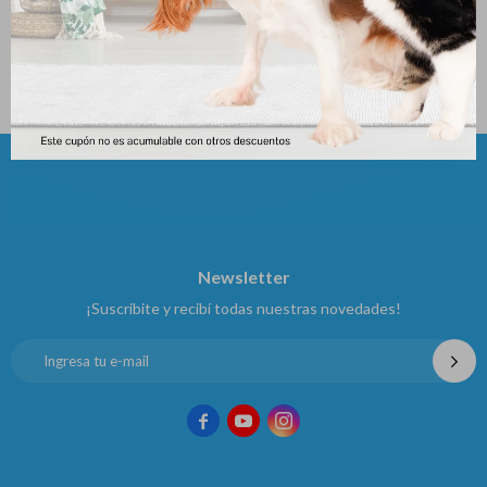
Support 3 Kg
2.127
$
2.159
$
2.399
$
Newsletter
¡Suscribite y recibí todas nuestras novedades!


