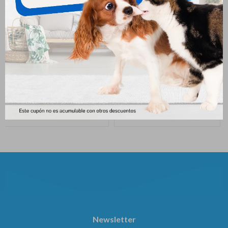
Royal Canin Perro Intestinal 2
Royal Canin Perro Hepatic
Kg
1.5kg
1.887
1.958
$
$
Newsletter