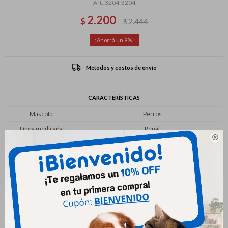
3204-3204
2.200
$
2.444
$
9
Métodos y costos de envío
CARACTERÍSTICAS
Mascota
Perros
Línea medicada
Renal

Productos que te pueden interesar