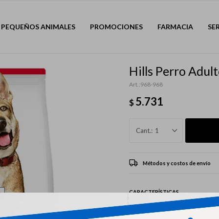
PEQUEÑOS ANIMALES
PROMOCIONES
FARMACIA
SE
Hills Perro Adul
968-968
5.731
$
1
Métodos y costos de envío
CARACTERÍSTICAS
Mascota
Perro