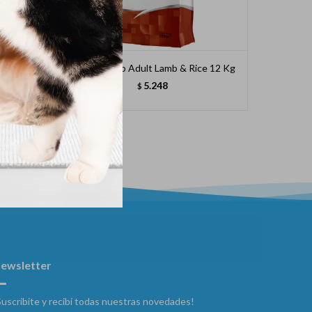
ce 12 Kg
Monge Perro Adult Lamb & Rice 12 Kg
Monge 
5.248
$
ewsletter
Suscribite y recibí todas nuestras novedades!