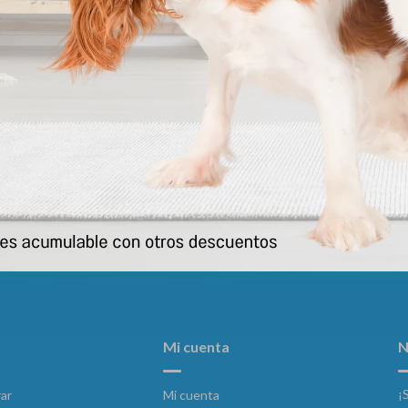
nge Perro Adult Pork 12 Kg
Monge Perro Adult Salmon & Ri
5.248
5.248
$
$
Mi cuenta
N
¡
ar
Mi cuenta