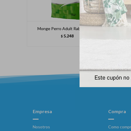
Monge Perro Adult Rabbit 12 Kg
Mo
5.248
$
Empresa
Compra
Nosotros
Como compr