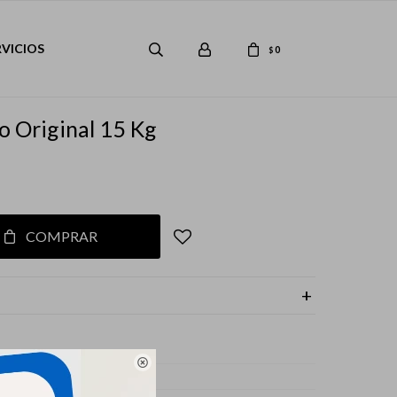
RVICIOS
0
$
to Original 15 Kg
COMPRAR

s