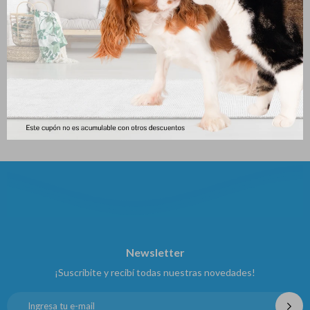
Pro Plan Active Mind (senior)
Monge Perro Adult Rabbit 12
M/l 15kg
Kg
5.227
5.248
$
$
Newsletter
¡Suscribite y recibí todas nuestras novedades!