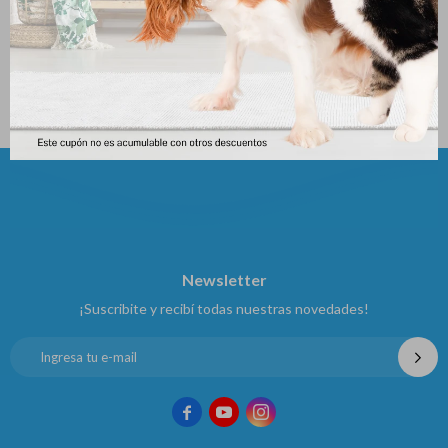
Biofresh Gatos Cachorros X
Royal Canin Mini Cachorro 1
1.5 Kg
Kg
1.124
1.133
$
1.250
$
$
Newsletter
¡Suscribite y recibí todas nuestras novedades!


