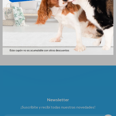
Monge Pate Monoprotein
Dentalife Perro Raza Grande
Perro Duck & Raspberries
270
$
150gr
259
$
Newsletter
¡Suscribite y recibí todas nuestras novedades!