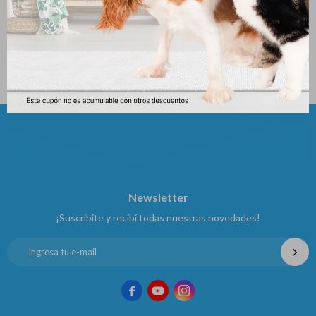
Histocrem 100gr
Champoo Clorhexidina 250cc
1%
528
$
601
$
Newsletter
¡Suscribite y recibí todas nuestras novedades!


