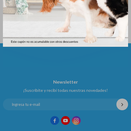
Griseofulvina Crema 15grs
Bactrovet Plata Am Aerosol X
250 Ml
361
$
378
$
Newsletter
¡Suscribite y recibí todas nuestras novedades!


