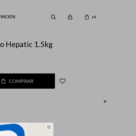
RVICIOS
0
$
ro Hepatic 1.5kg
COMPRAR

s