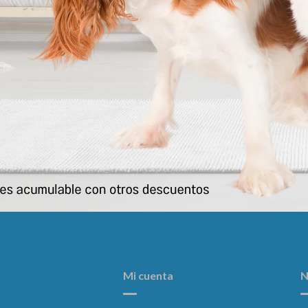
uilibrio Gato Urinary 2 Kgs
Hills Perro I/d Digestive Care 
1.5 Kg
1.527
$
1.631
$
Mi cuenta
N