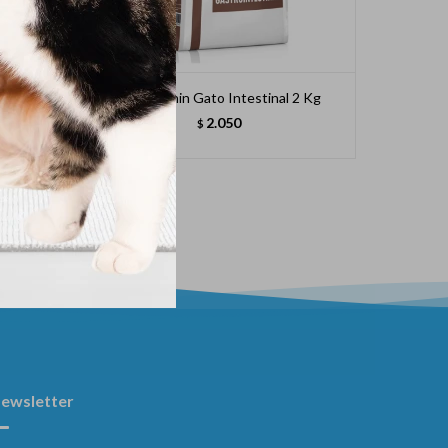
Pequeño
Royal Canin Gato Intestinal 2 Kg
Pr
2.050
$
ewsletter