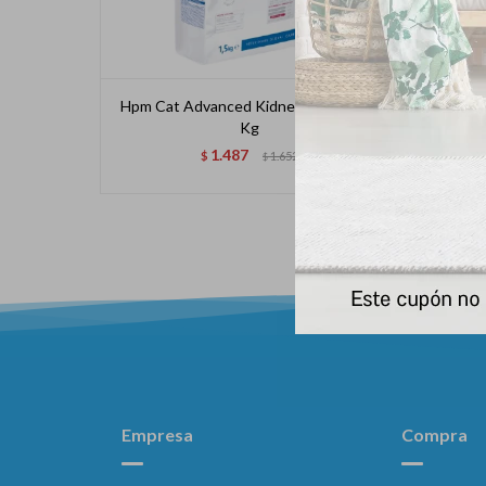
Hpm Cat Advanced Kidney & Joint 1.5
Eq
Kg
1.487
$
1.652
$
Empresa
Compra