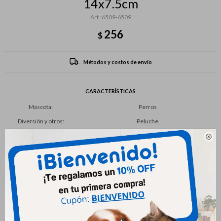
14x7.5cm
6509-6509
256
$
Métodos y costos de envío
CARACTERÍSTICAS
Mascota
Perros
Diversión y otros
Peluche

Productos que te pueden interesar