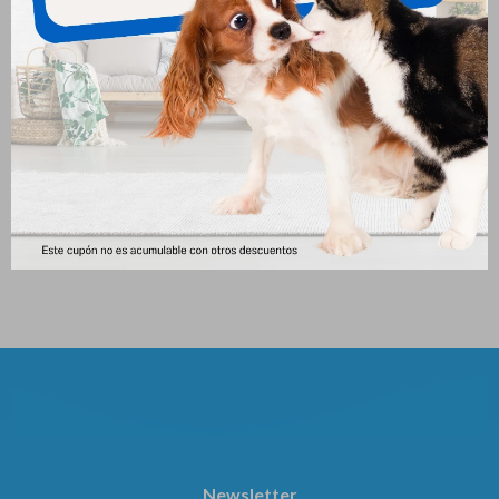
Juguete Tubo Flotante Animal
Juguete Para Gatos Varita
Planet 23cm
233
$
233
$
Newsletter