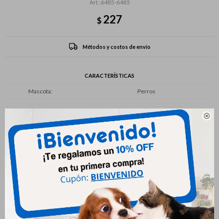
6485-6485
227
$
Métodos y costos de envío
CARACTERÍSTICAS
Mascota
Perros

Productos que te pueden interesar