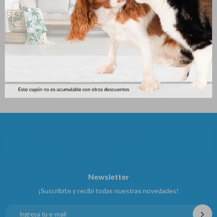
Gioco Panno Pescado Colores
Bozal P/ Perros Nº4
Ferplast
199
$
199
$
Newsletter
¡Suscribite y recibí todas nuestras novedades!