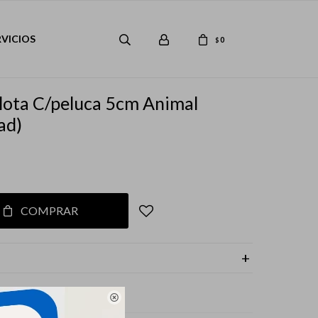
RVICIOS
0
$
lota C/peluca 5cm Animal
ad)
COMPRAR
