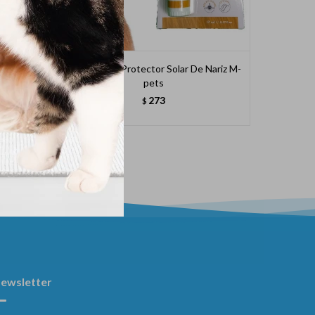
Animal
Nose Balm - Protector Solar De Nariz M-
M
)
pets
273
$
ewsletter