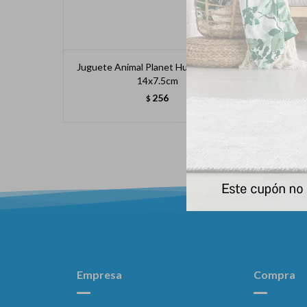
Juguete Animal Planet Hueso De Tela
14x7.5cm
256
$
Empresa
Compra