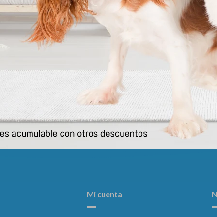
Bozal P/ Perro Nº6
Bola Para Comestibles Gato 
Planet 8.5cm (por Unidad
259
$
262
$
Mi cuenta
N