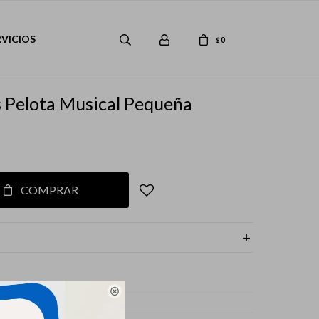
RVICIOS
0
$
s Pelota Musical Pequeña
COMPRAR

s