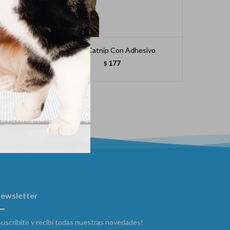
Palta Catnip Con Adhesivo
P
177
$
ewsletter
Suscribite y recibí todas nuestras novedades!