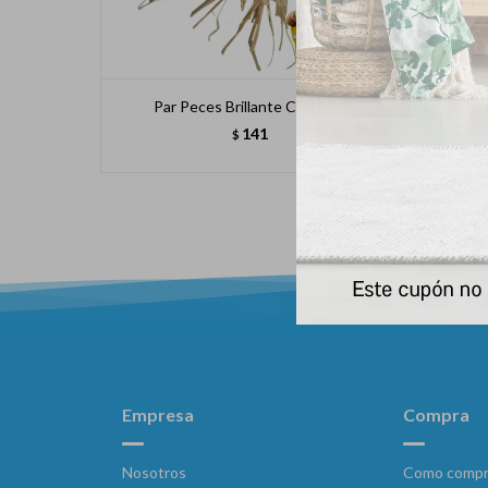
Par Peces Brillante Cat Toys
Peri
141
$
Empresa
Compra
Nosotros
Como compr