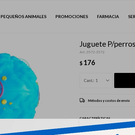
PEQUEÑOS ANIMALES
PROMOCIONES
FARMACIA
SE
Juguete P/perro
3572-3572
176
$
1
Métodos y costos de envío
CARACTERÍSTICAS
Mascota
Perro