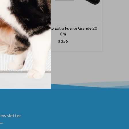
rplast)
Hueso Macizo Extra Fuerte Grande 20
Juguete 
Cm
356
$
ewsletter