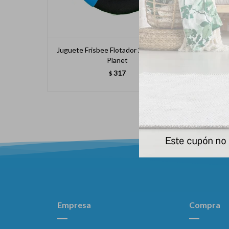
Juguete Frisbee Flotador 22cm Animal
Juguet
Planet
317
$
Empresa
Compra