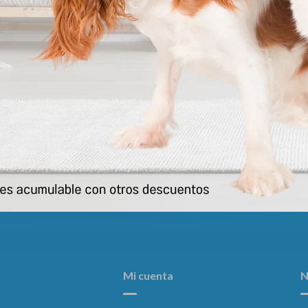
e Gato Raton Tela 14cm Animal
Corta Uñas Chico Para Gato ( Fe
Planet (por Unidad)
323
$
320
$
Mi cuenta
N