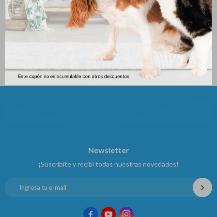
Griseofulvina Crema 15grs
Bactrovet Plata Am Aerosol X
250 Ml
361
$
378
$
Newsletter
¡Suscribite y recibí todas nuestras novedades!


