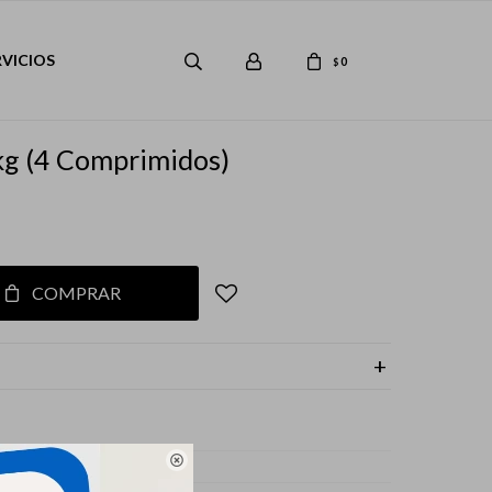
RVICIOS
0
$
kg (4 Comprimidos)
COMPRAR

s