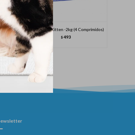
rimidos)
Milpro Gato Kitten -2kg (4 Comprimidos)
Mi
493
$
ewsletter