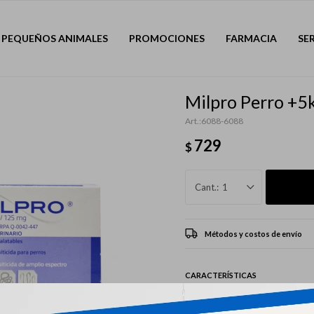
PEQUEÑOS ANIMALES
PROMOCIONES
FARMACIA
SE
Milpro Perro +5
6088-6088
729
$
1
Métodos y costos de envío
CARACTERÍSTICAS
Mascota
Perro