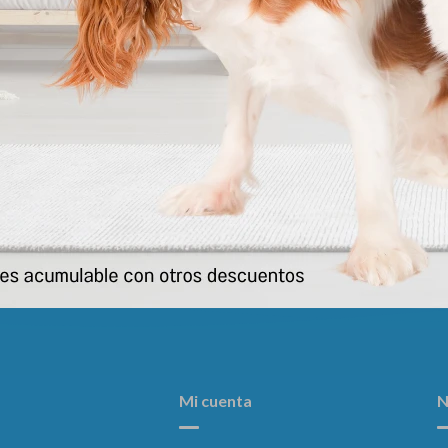
Adipet Susp * 20ml
Milpro Perro 0.5 A 10kg (4 Comp
346
357
$
$
Mi cuenta
N