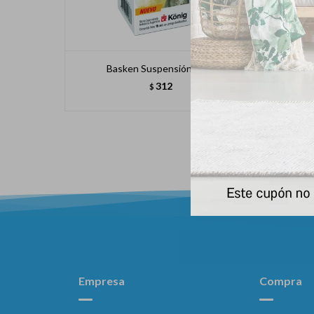
Basken Suspensión 15ml
312
$
Empresa
Compra