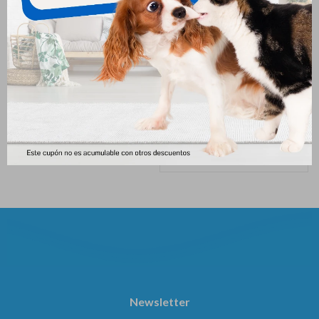
Pulgout Collar 50
Dominal Polvo Talquera X
100gr
267
$
289
$
Newsletter