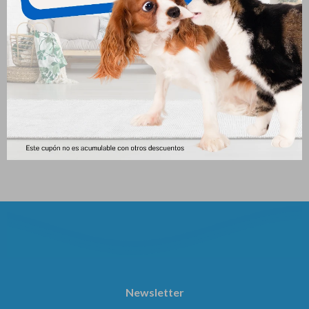
Cidar Perros 6.1 - 12 Kg
Dominal Collar Gato
491
506
$
$
Newsletter