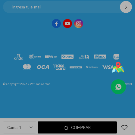



© Copyright 2026 / Vet. Las Garzas
Fenicio
1
COMPRAR