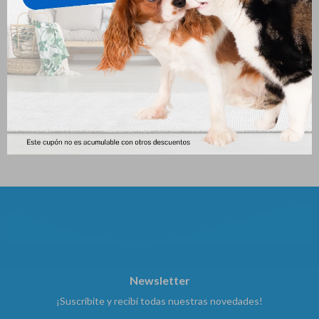
Yerba Gatera En Tubo
Rascador Para Gato
Esquinero
197
$
202
$
Newsletter
¡Suscribite y recibí todas nuestras novedades!