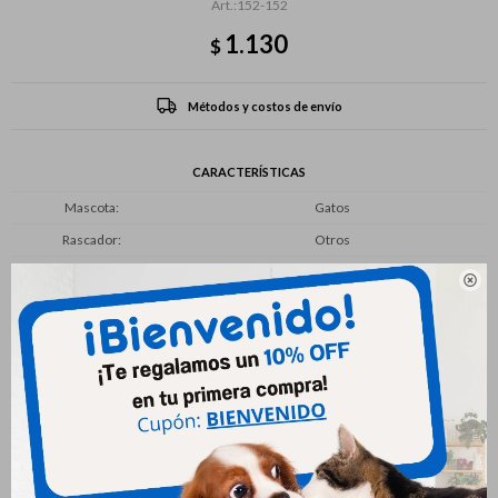
152-152
1.130
$
Métodos y costos de envío
CARACTERÍSTICAS
Mascota
Gatos
Rascador
Otros

Productos que te pueden interesar