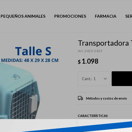
PEQUEÑOS ANIMALES
PROMOCIONES
FARMACIA
SE
Transportadora
2423-2423
1.098
$
1
Métodos y costos de envío
CARACTERÍSTICAS
Mascota
Perros