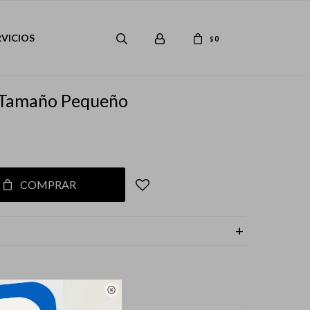
RVICIOS
0
$
 Tamaño Pequeño
COMPRAR

 y Gatos