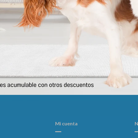
ortadora Medidas: 48 X 29 X 28
Transportadora Mediana 55 X 3
Cm
Cm
1.251
1.329
$
$
Mi cuenta
N