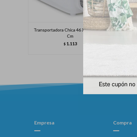
Transportadora Chica 46 X 30.5 X 29.2
Transp
Cm
1.113
$
Empresa
Compra