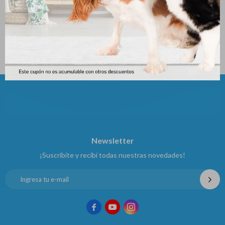
Gotero 2uni Animal Planet
Organew * 100 Grs
261
302
$
$
Newsletter
¡Suscribite y recibí todas nuestras novedades!


