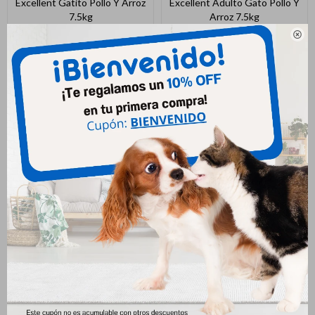
Excellent Gatito Pollo Y Arroz
Excellent Adulto Gato Pollo Y
7.5kg
Arroz 7.5kg
2.701
2.478
$
$

Excellent Adulto Gato Urinary
1kg
556
$