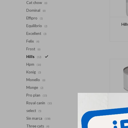
Cat chow
(6)
Dominal
(6)
Effipro
(1)
Hil
Equilibrio
(2)
Excellent
(3)
Felix
(4)
Frost
(6)
Hills
(12)
Hpm
(16)
Konig
(3)
Monello
(6)
Monge
(2)
Pro plan
(15)
Royal canin
(10)
select
(5)
Sin marca
(158)
Three cats
(4)