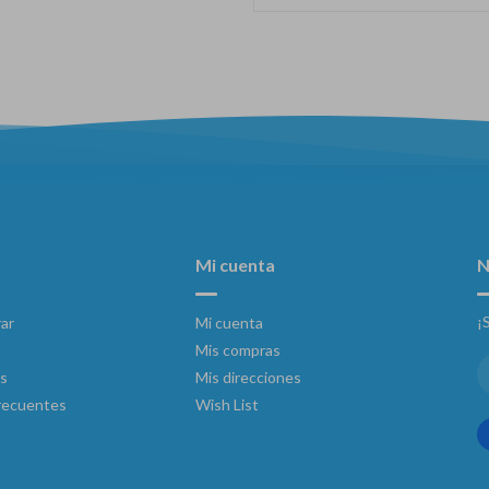
Mi cuenta
N
¡
ar
Mi cuenta
Mis compras
s
Mis direcciones
recuentes
Wish List