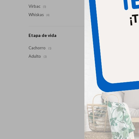
Virbac
(5)
Hills Fe
Whiskas
(4)
Etapa de vida
Cachorro
(1)
Adulto
(3)
Hills Fe