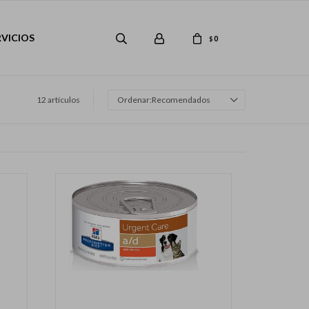
RVICIOS
0
$
12 artículos
Recomendados