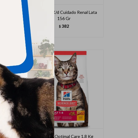
a 1.8
Hills Feline K/d Cuidado Renal Lata
156 Gr
382
$
Hills Gato Optimal Care 1.8 Kg