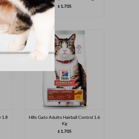
1.705
$
y 1.8
Hills Gato Adulto Hairball Control 1.6
Kg
1.705
$