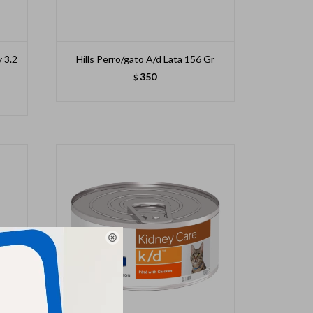
y 3.2
Hills Perro/gato A/d Lata 156 Gr
350
$
