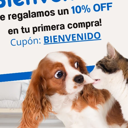
line C/d Urinary Care Lata 156
Hills Feline I/d Cuidado Digestiv
Gr
Kg
382
2.409
$
$
line K/d Cuidado Renal 1.8 Kg
Hills Gatito 1.6 Kg