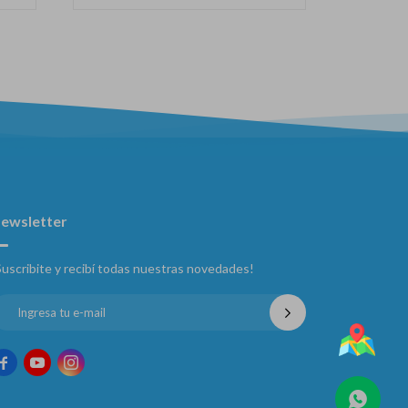
ewsletter
Suscribite y recibí todas nuestras novedades!


