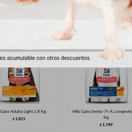
2.409
1.597
$
$
s Gato Adulto Light 1.8 Kg
Hills Gato Senior 7+ A. Longevit
Kg
1.815
$
1.749
$