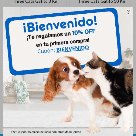
Three Cats Gatito 3 Kg
Three Cats Gatito 10 Kg
1.050
2.990
$
$

Three Cats Bola De Pelo
Three Cats Castrados 10 Kg
Castrados 10 Kg
2.990
$
2.990
$