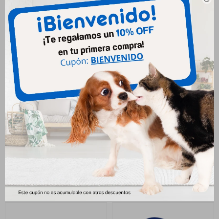
402
$
307
$
Dogal Talle 1
Pretal Deportivo C/correa
Talle M
220
$
556
$