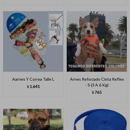
Aarnes Y Correa Talle L
Arnes Reforzado Cinta Reflex
- S (3 A 6 Kg)
1.641
$
765
$