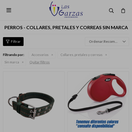

PERROS - COLLARES, PRETALES Y CORREAS SIN MARCA
Recomendados
Filtrando por:
Accesorios
Collares, pretales y correas
Quitar filtros
Sin marca