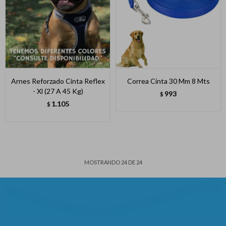
Arnes Reforzado Cinta Reflex
Correa Cinta 30 Mm 8 Mts
- Xl (27 A 45 Kg)
993
$
1.105
$
MOSTRANDO
24
DE
24