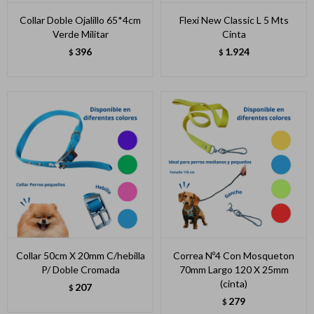
Collar Doble Ojalillo 65*4cm
Flexi New Classic L 5 Mts
Verde Militar
Cinta
396
1.924
$
$
Collar 50cm X 20mm C/hebilla
Correa Nº4 Con Mosqueton
P/ Doble Cromada
70mm Largo 120 X 25mm
(cinta)
207
$
279
$