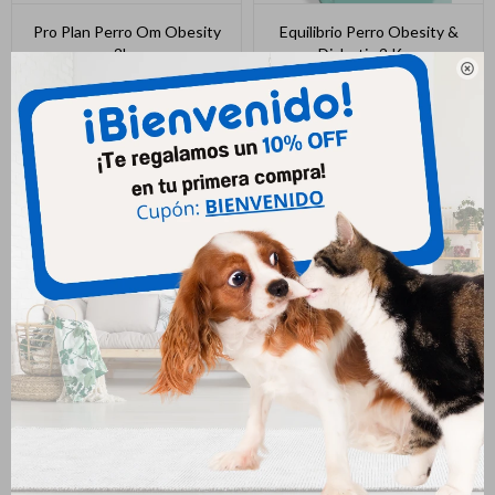
Pro Plan Perro Om Obesity
Equilibrio Perro Obesity &
2kg
Diabetic 2 Kgs

1.285
933
$
$
Hpm Perro Weight Loss &
Hpm Perro Weight Loss &
Diabetes 3 Kg
Diabetes 12 Kg
2.290
6.480
$
2.544
$
7.200
$
$