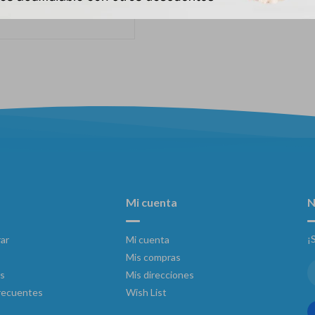
3.864
$
Mi cuenta
N
¡
ar
Mi cuenta
Mis compras
s
Mis direcciones
recuentes
Wish List