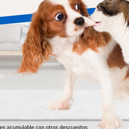
erro C/d Urinary Multicare 3.9
Hills Perro I/d Digestive Care 3.
Kg
3.613
$
3.613
$
ls Perro Gi Biome 3.6 Kg