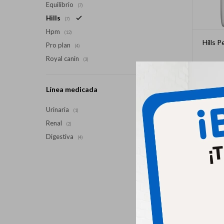
Equilibrio
(7)
Hills
(7)
Hpm
(12)
Hills 
Pro plan
(4)
Royal canin
(3)
Línea medicada
Urinaria
(1)
Renal
(2)
Digestiva
(4)