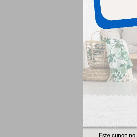
Hills P
Hil