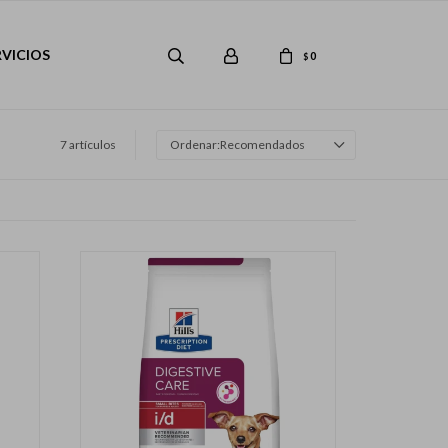
RVICIOS
0
$
7 artículos
Recomendados