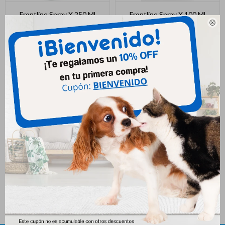
Frontline Spray X 250 Ml
Frontline Spray X 100 Ml

1.168
744
$
$
Shooter Spray 120 Ml
881
$