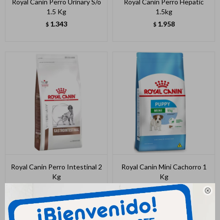
Royal Canin Perro Urinary S/o
Royal Canin Perro Hepatic
1.5 Kg
1.5kg
1.343
1.958
$
$
Royal Canin Perro Intestinal 2
Royal Canin Mini Cachorro 1
Kg
Kg
1.887
1.133
$
$
