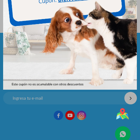
Bravecto 4.5 - 10 Kg
Bravecto 20 - 40 Kg
690
1.113
$
1.380
$
2.225
$
$
Newsletter
¡Suscribite y recibí todas nuestras novedades!


