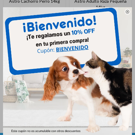
Astro Cachorro Perro 14kg
Astro Adulto Raza Pequeña
14kg
2.621
$
2.821
$

2.491
$
2.681
$
Astro Perro Senior 14kg
Astro Selection 14+3kg
2.600
2.308
$
2.799
$
2.484
$
$