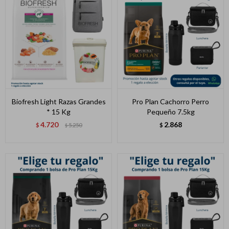
Biofresh Light Razas Grandes
Pro Plan Cachorro Perro
* 15 Kg
Pequeño 7.5kg
4.720
2.868
$
5.250
$
$