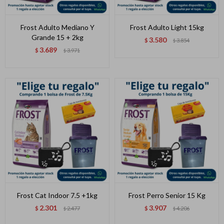
Frost Adulto Mediano Y
Frost Adulto Light 15kg
Grande 15 + 2kg
3.580
$
3.854
$
3.689
$
3.971
$
Frost Cat Indoor 7.5 +1kg
Frost Perro Senior 15 Kg
2.301
3.907
$
2.477
$
4.206
$
$