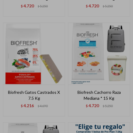
4.720
4.720
$
5.250
$
5.250
$
$
Biofresh Gatos Castrados X
Biofresh Cachorro Raza
7.5 Kg
Mediana * 15 Kg
4.216
4.720
$
4.690
$
5.250
$
$