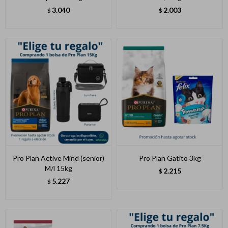
3.040
2.003
$
$
Pro Plan Active Mind (senior)
Pro Plan Gatito 3kg
M/l 15kg
2.215
$
5.227
$