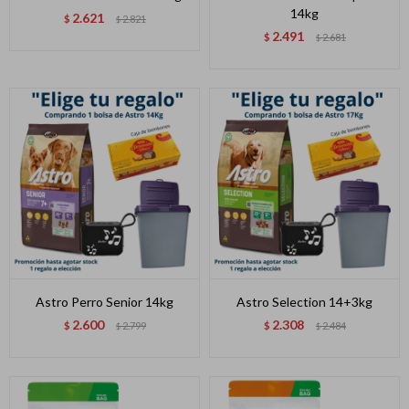
14kg
2.621
$
2.821
$
2.491
$
2.681
$
Astro Perro Senior 14kg
Astro Selection 14+3kg
2.600
2.308
$
2.799
$
2.484
$
$