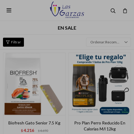

EN SALE
Recomendados
Biofresh Gato Senior 7.5 Kg
Pro Plan Perro Reducido En
Calorias M/l 12kg
4.216
$
4.690
$