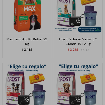
Max Perro Adulto Buffet 22
Frost Cachorro Mediano Y
Kg
Grande 15 +2 Kg
3.415
3.966
$
$
4.269
$