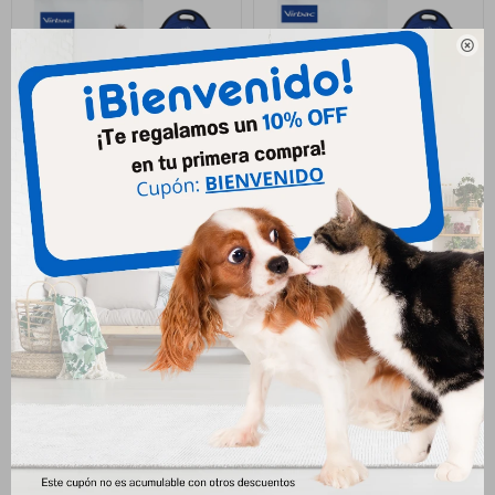

Hpm Adulto Con Salmon Gato
Hpm Adulto S&t Perro 7 Kg
7kg
3.545
$
3.939
$
4.599
$
4.872
$