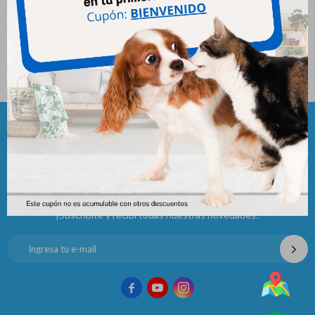
Hpm Adulto Con Salmon Gato
Hpm Adulto S&t Perro 7 Kg
7kg
3.545
$
3.939
$
4.599
$
4.872
$
Newsletter
¡Suscribite y recibí todas nuestras novedades!


