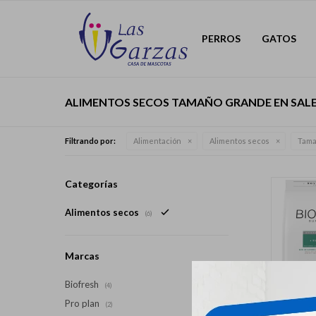
PERROS
GATOS
ALIMENTOS SECOS TAMAÑO GRANDE EN SAL
Filtrando por:
Alimentación
Alimentos secos
Tama
Categorías
Alimentos secos
(6)
Marcas
Biofresh
(4)
Pro plan
(2)