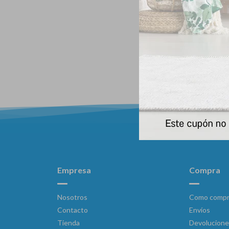
Biofresh
Empresa
Compra
Nosotros
Como compr
Contacto
Envíos
Tienda
Devolucione