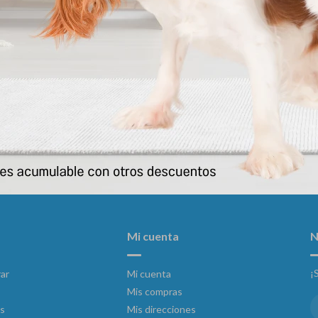
 Light Razas Grandes * 15 Kg
Pro Plan Active Mind (senior) M/
4.720
2.003
$
5.250
$
$
Mi cuenta
N
¡
ar
Mi cuenta
Mis compras
s
Mis direcciones