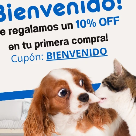
h Castrado Razas Grandes 15
Biofresh Adultos Razas Grande
Kg
Kg
4.720
4.720
$
5.250
$
5.250
$
$