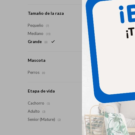
Tamaño de la raza
Biofres
Pequeño
(7)
Mediano
(15)
Grande
(6)
Mascota
Perros
(6)
Etapa de vida
Cachorro
(1)
Adulto
(3)
Senior (Mature)
(2)