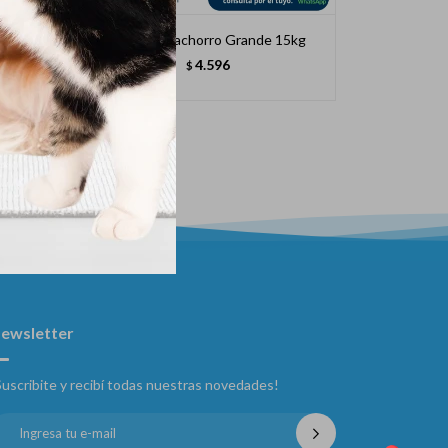
l 3kg
Pro Plan Cachorro Grande 15kg
4.596
$
ewsletter
Suscribite y recibí todas nuestras novedades!