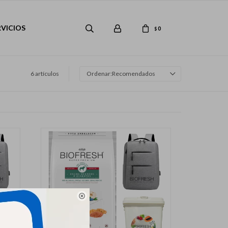
RVICIOS
0
$
6 artículos
Recomendados
