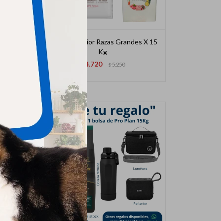
s 15
Biofresh Senior Razas Grandes X 15
Kg
4.720
$
5.250
$