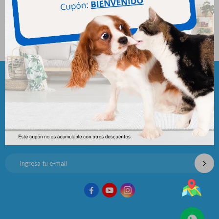
Max Perro Adulto Buffet 22
Kg
3.415
$
Newsletter
¡Suscribite y recibí todas nuestras novedades!


