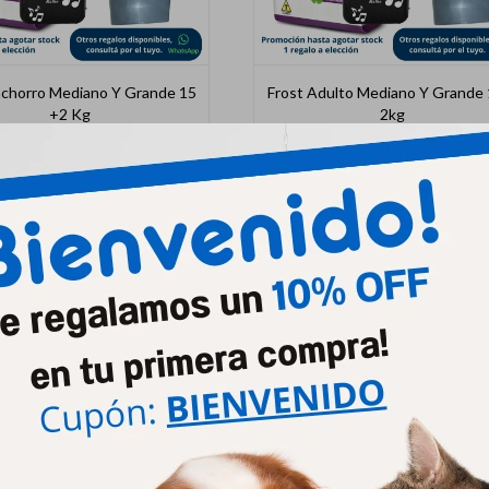
achorro Mediano Y Grande 15
Frost Adulto Mediano Y Grande 
+2 Kg
2kg
3.966
3.689
$
4.269
$
3.971
$
$