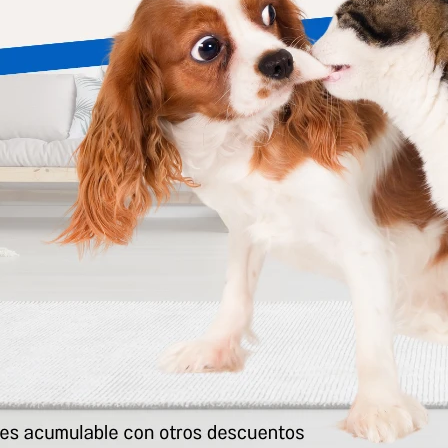
ost Cat Indoor 7.5 +1kg
Frost Perro Senior 15 Kg
2.301
3.907
$
2.477
$
4.206
$
$
Frost Gatito 7.5 Kg
2.584