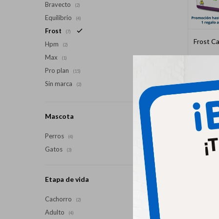
Bravecto
(2)
Equilibrio
(4)
Frost
(7)
Frost C
Hpm
(2)
Max
(1)
Pro plan
(15)
Sin marca
(2)
Mascota
Perros
(4)
Gatos
(3)
Etapa de vida
Cachorro
(2)
Adulto
(4)