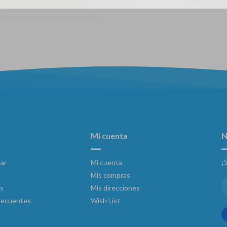
$
2.782
$
Mi cuenta
N
¡
ar
Mi cuenta
Mis compras
s
Mis direcciones
recuentes
Wish List