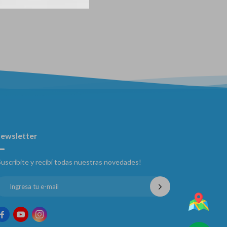
ewsletter
Suscribite y recibí todas nuestras novedades!


