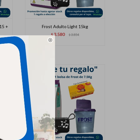
15 +
Frost Adulto Light 15kg
3.580
$
3.854
$
