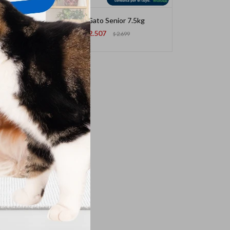
Frost Gato Senior 7.5kg
2.507
$
2.699
$