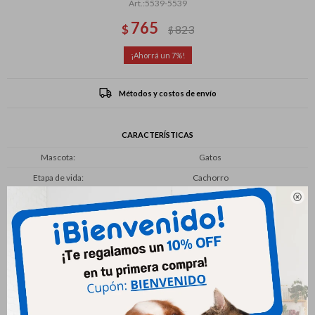
5539-5539
765
$
823
$
7
Métodos y costos de envío
CARACTERÍSTICAS
Mascota
Gatos
Etapa de vida
Cachorro

Productos que te pueden interesar