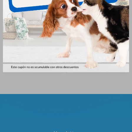
Pro Plan Cachorro Perro
Frost Sensitive Skin Raza
Pequeño 1kg
Pequeña 1kg
651
657
$
$
707
$