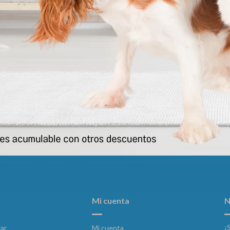
Pet Milk * 100 Grs
Nutriplus Gel
930
956
$
$
Mi cuenta
N
¡
ar
Mi cuenta