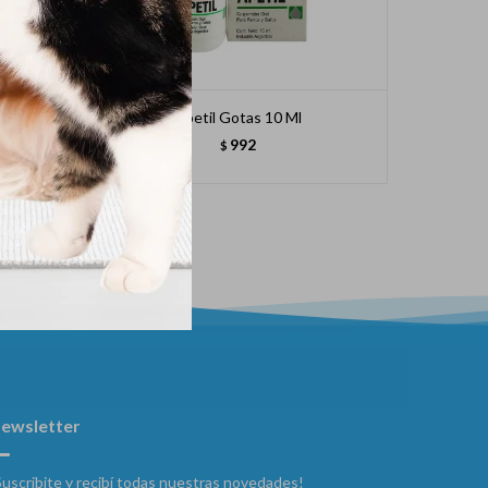
Apetil Gotas 10 Ml
992
$
ewsletter
Suscribite y recibí todas nuestras novedades!