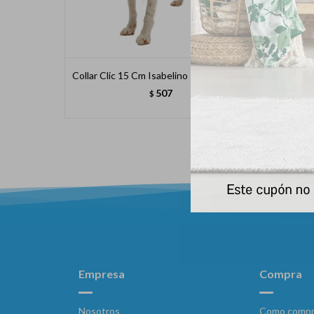
Collar Clic 15 Cm Isabelino Transparente
507
$
Empresa
Compra
Nosotros
Como compr