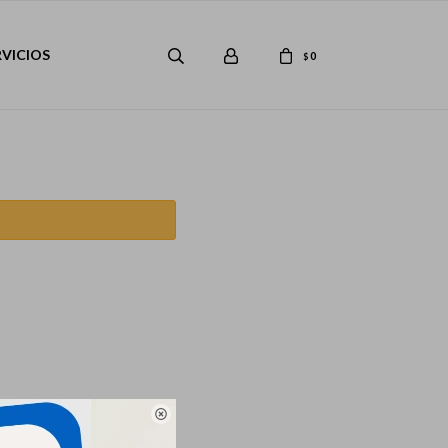
RVICIOS
0
$
