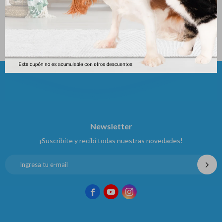
(cada Una)
180
$
183
$
Newsletter
¡Suscribite y recibí todas nuestras novedades!


