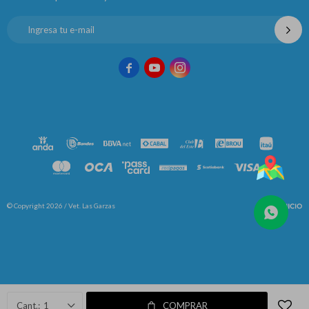



© Copyright 2026 / Vet. Las Garzas
Fenicio
1
COMPRAR