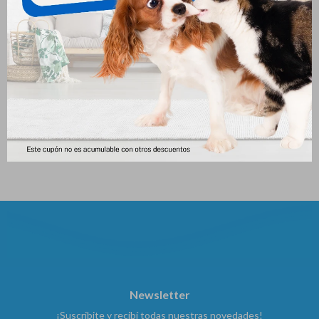
Soft Care Loción Hidratante
Aquadent Fresh 250ml Frasco
Para Patas Pet Glove (50 Gr)
834
$
794
$
Newsletter
¡Suscribite y recibí todas nuestras novedades!