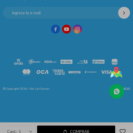



© Copyright 2026 / Vet. Las Garzas
Fenicio
1
COMPRAR