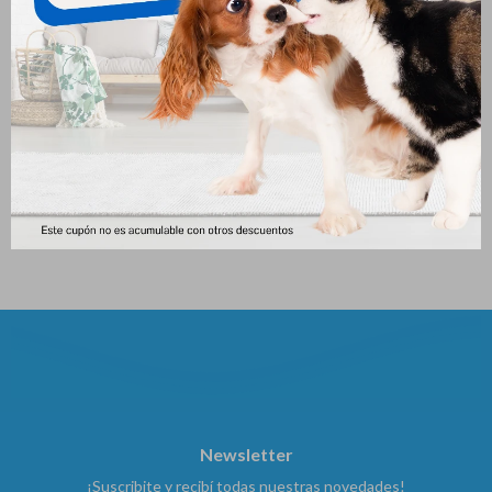
C.e.t. Pasta Dental Tubo X 70
Soft Care Loción Hidratante
Gr
Para Patas Pet Glove (50 Gr)
631
794
$
$
Newsletter
¡Suscribite y recibí todas nuestras novedades!