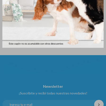
Basken Doble 20 Caja 4 Comp
Basken Doble 60 Caja 3comp
253
281
$
$
Newsletter
¡Suscribite y recibí todas nuestras novedades!