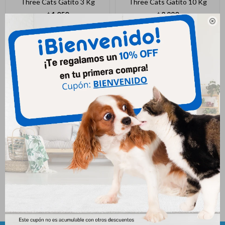
Three Cats Gatito 3 Kg
Three Cats Gatito 10 Kg
1.050
2.990
$
$

Three Cats Bola De Pelo
Three Cats Castrados 10 Kg
Castrados 10 Kg
2.990
$
2.990
$