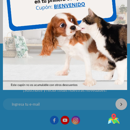
Serenex Gato Difusor Con
Serenex Gato Repuesto
Respuesto
1.196
$
1.893
$
Newsletter
¡Suscribite y recibí todas nuestras novedades!


