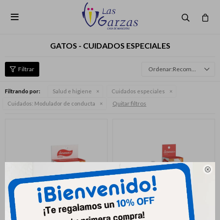

GATOS - CUIDADOS ESPECIALES
Recomendados
Filtrando por:
Salud e higiene
Cuidados especiales
Quitar filtros
Cuidados:
Modulador de conducta
