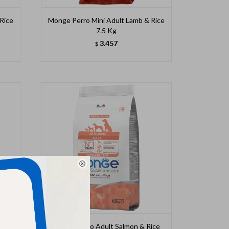
Rice
Monge Perro Mini Adult Lamb & Rice
7.5 Kg
3.457
$

e 12
Monge Perro Adult Salmon & Rice