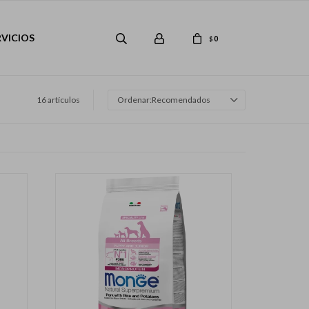
RVICIOS
0
$
16 artículos
Recomendados