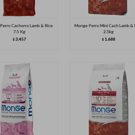
Perro Cachorro Lamb & Rice
Monge Perro Mini Cach Lamb & 
7.5 Kg
2.5kg
3.457
1.688
$
$