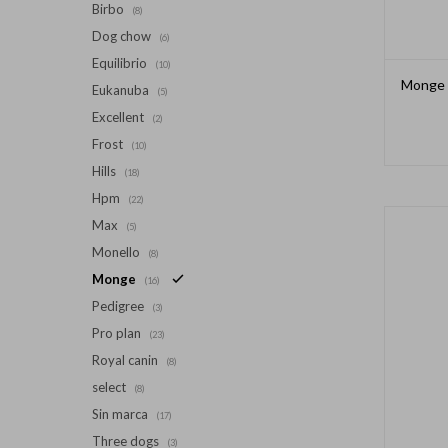
Birbo
(8)
Dog chow
(6)
Equilibrio
(10)
Monge 
Eukanuba
(5)
Excellent
(2)
Frost
(10)
Hills
(18)
Hpm
(22)
Max
(5)
Monello
(8)
Monge
(16)
Pedigree
(3)
Pro plan
(23)
Royal canin
(8)
select
(8)
Sin marca
(17)
Three dogs
(3)