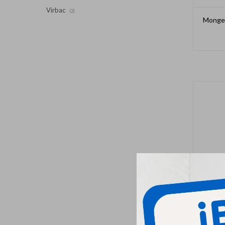
Virbac
(2)
Monge 
Monge 