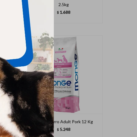
2.5kg
1.688
$
Kg
Monge Perro Adult Pork 12 Kg
5.248
$