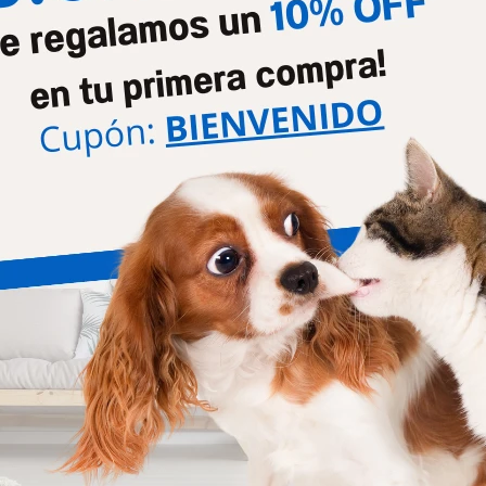
Kg
Kg
1.689
5.248
$
$
erro Adult Salmon & Rice 12
Monge Perro Adult Pork 2.5 
Kg
1.688
$
5.248
$