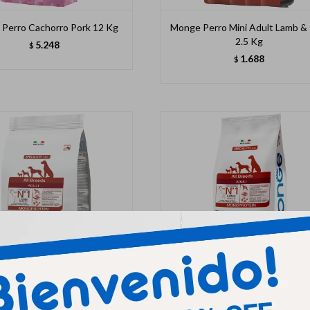
Perro Cachorro Pork 12 Kg
Monge Perro Mini Adult Lamb & 
2.5 Kg
5.248
$
1.688
$
Perro Adult Lamb & Rice 2.5
Monge Perro Adult Lamb & Ric