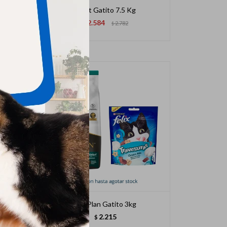
Frost Gatito 7.5 Kg
2.584
$
2.782
$
5 Kg
Pro Plan Gatito 3kg
2.215
$