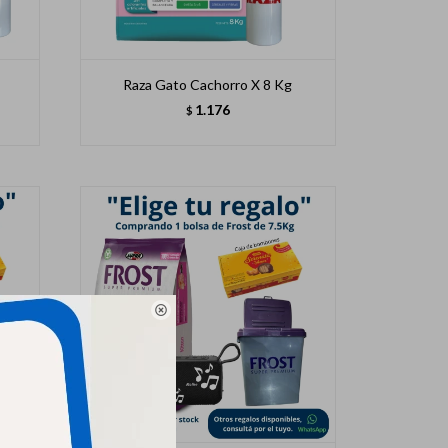
g
Raza Gato Cachorro X 8 Kg
1.176
$
