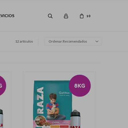
RVICIOS
0
$
12 artículos
Recomendados