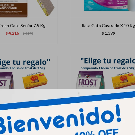
fresh Gato Senior 7.5 Kg
Raza Gato Castrado X 10 K
4.216
1.399
$
4.690
$
$