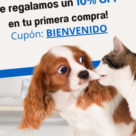
ost Cat Indoor 7.5 +1kg
Frost Gato Senior 7.5kg
2.301
2.507
$
2.477
$
2.699
$
$
dulto Con Salmon Gato 7kg
Biofresh Gatos Castrados X 7.
4.599
4.216
$
4.872
$
4.690
$
$