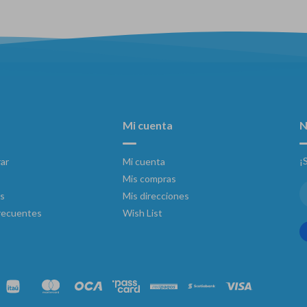
Mi cuenta
N
¡
ar
Mi cuenta
Mis compras
s
Mis direcciones
recuentes
Wish List